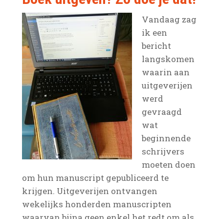
Vandaag zag
ik een
bericht
langskomen
waarin aan
uitgeverijen
werd
gevraagd
wat
beginnende
schrijvers
moeten doen
om hun manuscript gepubliceerd te
krijgen. Uitgeverijen ontvangen
wekelijks honderden manuscripten
waarvan bijna geen enkel het redt om als