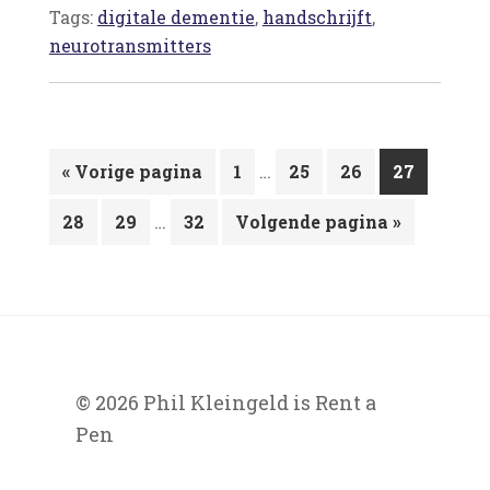
Tags:
digitale dementie
,
handschrijft
,
neurotransmitters
Interim
Ga
Pagina
…
Pagina
Pagina
Pagina
«
Vorige pagina
1
25
26
27
pagina's
naar
Interim
Pagina
Pagina
…
Pagina
Ga
zijn
28
29
32
Volgende pagina »
pagina's
naar
weggelaten
zijn
weggelaten
© 2026 Phil Kleingeld is Rent a
Pen