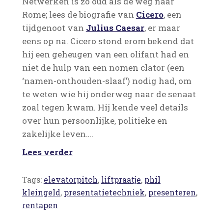
Netwerken is zo oud als de weg naar
Rome; lees de biografie van
Cicero
, een
tijdgenoot van
Julius Caesar
, er maar
eens op na. Cicero stond erom bekend dat
hij een geheugen van een olifant had en
niet de hulp van een nomen clator (een
‘namen-onthouden-slaaf’) nodig had, om
te weten wie hij onderweg naar de senaat
zoal tegen kwam. Hij kende veel details
over hun persoonlijke, politieke en
zakelijke leven….
Lees verder
Tags:
elevatorpitch
,
liftpraatje
,
phil
kleingeld
,
presentatietechniek
,
presenteren
,
rentapen