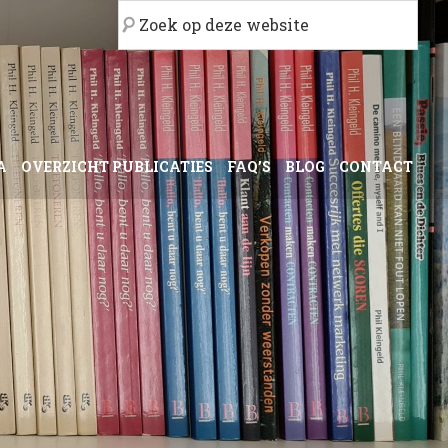
Zoek
op
deze
website
A
OVERZICHT PUBLICATIES
FAQ’S
BLOG
CONTACT