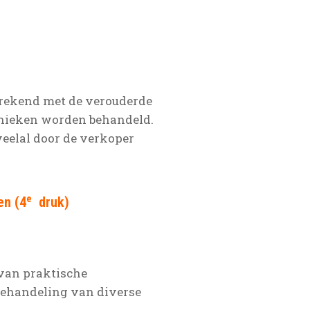
gerekend met de verouderde
hnieken worden behandeld.
eelal door de verkoper
e
en (4
druk)
 van praktische
behandeling van diverse