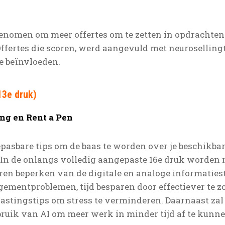
pgenomen om meer offertes om te zetten in opdrachten.
Offertes die scoren, werd aangevuld met neuroselli
e beïnvloeden.
13e druk)
ng en Rent a Pen
epasbare tips om de baas te worden over je beschikbare
jn. In de onlangs volledig aangepaste 16e druk worde
leren beperken van de digitale en analoge informati
mentproblemen, tijd besparen door effectiever te zo
tingstips om stress te verminderen. Daarnaast zal 
ruik van AI om meer werk in minder tijd af te kunne