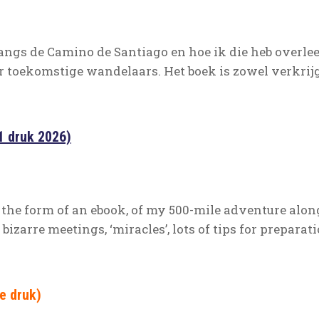
angs de Camino de Santiago en hoe ik die heb overlee
or toekomstige wandelaars. Het boek is zowel verkrijg
1 druk 2026)
n the form of an ebook, of my 500-mile adventure alo
zarre meetings, ‘miracles’, lots of tips for preparati
2e druk)