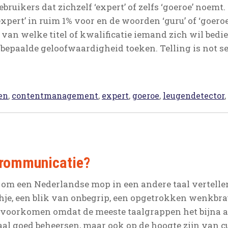
bruikers dat zichzelf ‘expert’ of zelfs ‘goeroe’ noemt
xpert’ in ruim 1% voor en de woorden ‘guru’ of ‘goeroe
n van welke titel of kwalificatie iemand zich wil bed
bepaalde geloofwaardigheid toeken. Telling is not se
en
,
contentmanagement
,
expert
,
goeroe
,
leugendetector
,
rommunicatie?
 om een Nederlandse mop in een andere taal vertelle
chje, een blik van onbegrip, een opgetrokken wenkbr
ak voorkomen omdat de meeste taalgrappen het bijna a
aal goed beheersen, maar ook op de hoogte zijn van c