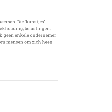
heersen. Die ‘kunstjes’
ekhouding, belastingen,
 ik geen enkele ondernemer
ijn om mensen om zich heen
.