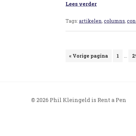
Lees verder
Tags:
artikelen
,
columns
,
con
Inte
Ga
Pagina
…
P
«
Vorige pagina
1
2
pagi
naar
zijn
wegg
© 2026 Phil Kleingeld is Rent a Pen