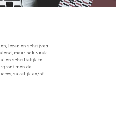
en, lezen en schrijven.
palend, maar ook vaak
l en schriftelijk te
ergroot men de
cces; zakelijk en/of