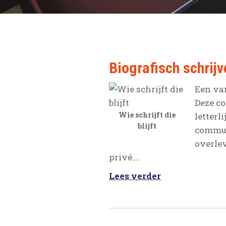
Biografisch schrij
Een van
Deze c
Wie schrijft die
letterl
blijft
commun
overlev
privé….
Lees verder