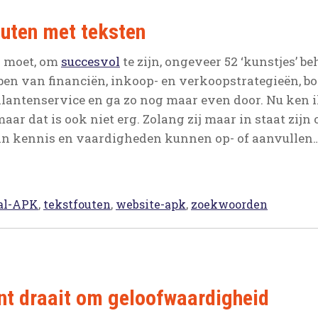
uten met teksten
 moet, om
succesvol
te zijn, ongeveer 52 ‘kunstjes’ be
en van financiën, inkoop- en verkoopstrategieën, bo
klantenservice en ga zo nog maar even door. Nu ken
 maar dat is ook niet erg. Zolang zij maar in staat z
 in kennis en vaardigheden kunnen op- of aanvullen…
al-APK
,
tekstfouten
,
website-apk
,
zoekwoorden
 draait om geloofwaardigheid