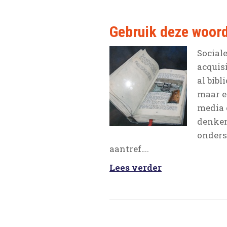
Gebruik deze woorde
Sociale
acquis
al bibl
maar e
media 
denken
onders
aantref….
Lees verder