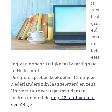
is
niet
best
gest
eld
met
de
beh
eers
ing van de schriftelijke taalvaardigheid
in Nederland.
De cijfers spreken boekdelen. 1,8 miljoen
Nederlanders zijn laaggeletterd en zelfs
Universitaire eerstejaarsstudenten
maken gemiddeld
nog 42 taalfouten in
één A4’tje!