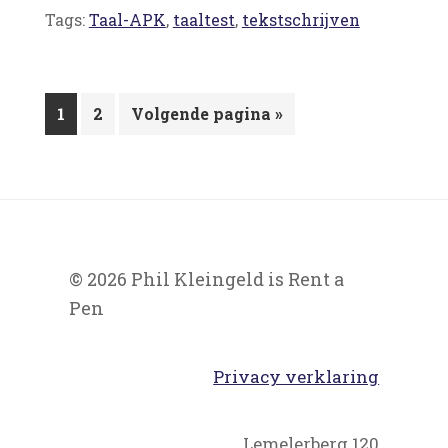
Tags:
Taal-APK
,
taaltest
,
tekstschrijven
Pagina
Pagina
Ga
1
2
Volgende pagina »
naar
© 2026 Phil Kleingeld is Rent a
Pen
Privacy verklaring
Lemelerberg 120