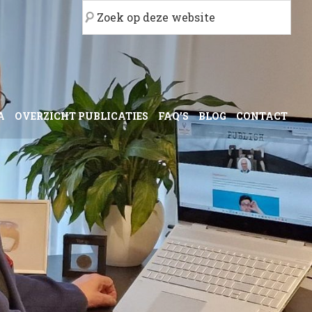
Zoek
op
deze
website
A
OVERZICHT PUBLICATIES
FAQ’S
BLOG
CONTACT