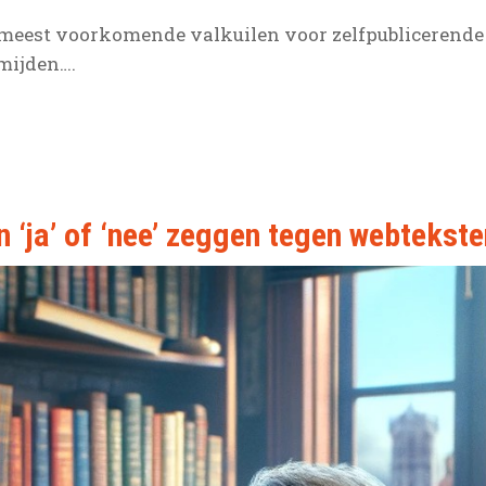
e meest voorkomende valkuilen voor zelfpublicerende 
mijden….
 ‘ja’ of ‘nee’ zeggen tegen webtekste