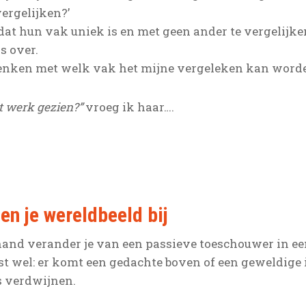
vergelijken?’
t hun vak uniek is en met geen ander te vergelijken
s over.
denken met welk vak het mijne vergeleken kan worde
et werk gezien?”
vroeg ik haar….
len je wereldbeeld bij
e hand verander je van een passieve toeschouwer in ee
st wel: er komt een gedachte boven of een geweldige i
ts verdwijnen.