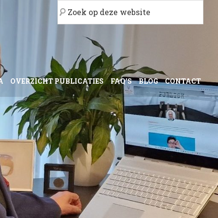
Zoek
op
deze
website
A
OVERZICHT PUBLICATIES
FAQ’S
BLOG
CONTACT