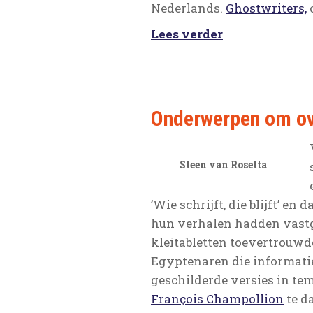
Nederlands.
Ghostwriters,
Lees verder
Onderwerpen om ove
Steen van Rosetta
’Wie schrijft, die blijft’ e
hun verhalen hadden vastg
kleitabletten toevertrouwde
Egyptenaren die informati
geschilderde versies in t
François Champollion
te d