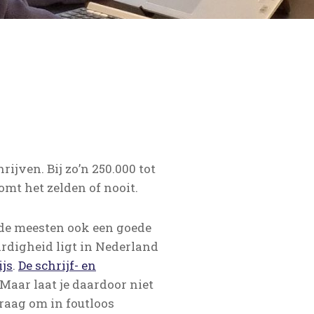
ijven. Bij zo’n 250.000 tot
omt het zelden of nooit.
n de meesten ook een goede
ardigheid ligt in Nederland
ijs
.
De schrijf- en
Maar laat je daardoor niet
aag om in foutloos