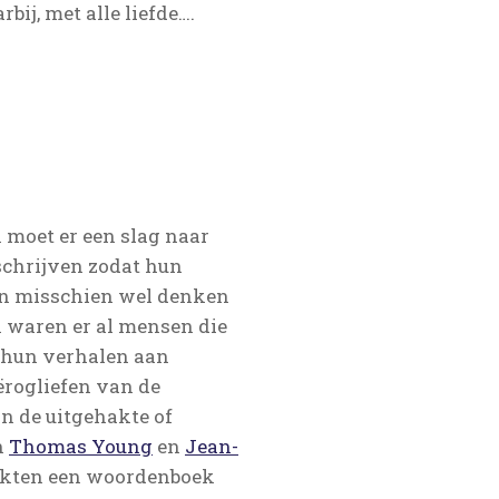
rbij, met alle liefde….
 moet er een slag naar
 schrijven zodat hun
len misschien wel denken
den waren er al mensen die
 hun verhalen aan
ërogliefen van de
n de uitgehakte of
n
Thomas Young
en
Jean-
dekten een woordenboek