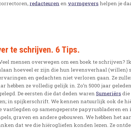
correctoren,
redacteuren
en
vormgevers
helpen je daa
r te schrijven. 6 Tips.
Veel mensen overwegen om een boek te schrijven? Ik
slaan hoeveel er zijn die hun levensverhaal (willen)
ervaringen en gedachten niet verloren gaan. Ze zul
n daar hebben ze volledig gelijk in. Zo’n 5000 jaar gele
elegd. De eersten die dat deden waren
Sumeriërs
die
n; in spijkerschrift. We kennen natuurlijk ook de hi
e vastlegden op samengeperste papyrusbladeren en i
empels, graven en andere gebouwen. We hebben het aa
anken dat we die hiërogliefen konden lezen. Ze ont