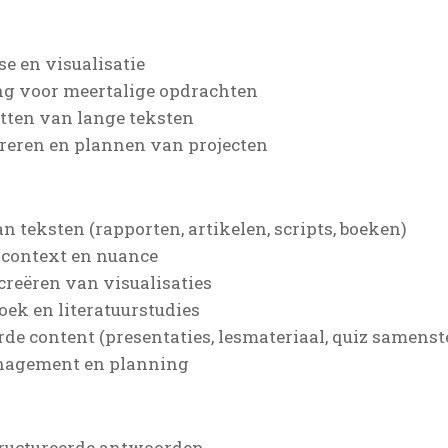
e en visualisatie
ng voor meertalige opdrachten
tten van lange teksten
tureren en plannen van projecten
n teksten (rapporten, artikelen, scripts, boeken)
 context en nuance
creëren van visualisaties
oek en literatuurstudies
de content (presentaties, lesmateriaal, quiz samenst
management en planning
tructureerde antwoorden