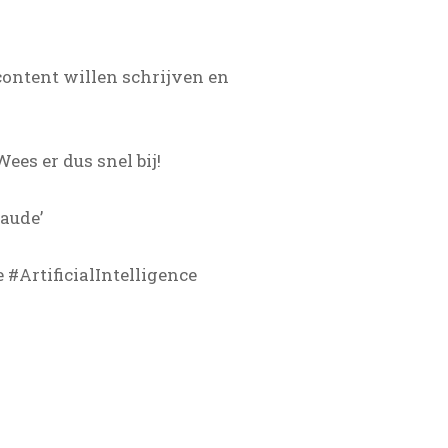
content willen schrijven en
es er dus snel bij!
aude’
#ArtificialIntelligence