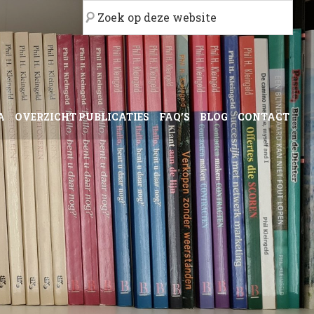
Zoek
op
deze
website
A
OVERZICHT PUBLICATIES
FAQ’S
BLOG
CONTACT