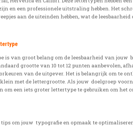
ial, Helvetica en Calibri. Deze lettertypen hebben een
ijn en een professionele uitstraling hebben. Het sch
treepjes aan de uiteinden hebben, wat de leesbaarheid
ttertype
ype is van groot belang om de leesbaarheid van jouw 
ndaard grootte van 10 tot 12 punten aanbevolen, afha
rkeuren van de uitgever. Het is belangrijk om te on
e klein met de lettergrootte. Als jouw doelgroep voor
n om een iets groter lettertype te gebruiken om het c
e tips om jouw typografie en opmaak te optimaliseren