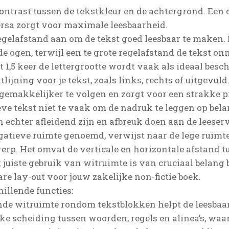
ntrast tussen de tekstkleur en de achtergrond. Een 
ersa zorgt voor maximale leesbaarheid.
egelafstand aan om de tekst goed leesbaar te maken.
e ogen, terwijl een te grote regelafstand de tekst on
t 1,5 keer de lettergrootte wordt vaak als ideaal besc
tlijning voor je tekst, zoals links, rechts of uitgevuld
t gemakkelijker te volgen en zorgt voor een strakke p
eve tekst niet te vaak om de nadruk te leggen op bel
echter afleidend zijn en afbreuk doen aan de leeser
gatieve ruimte genoemd, verwijst naar de lege ruimt
rp. Het omvat de verticale en horizontale afstand t
t juiste gebruik van witruimte is van cruciaal belang 
re lay-out voor jouw zakelijke non-fictie boek.
illende functies:
de witruimte rondom tekstblokken helpt de leesbaarh
jke scheiding tussen woorden, regels en alinea’s, waa