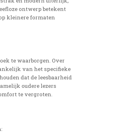
 strak en modern uiterlijk,
reefloze ontwerp betekent
 op kleinere formaten
boek te waarborgen. Over
nkelijk van het specifieke
thouden dat de leesbaarheid
namelijk oudere lezers
omfort te vergroten.
: