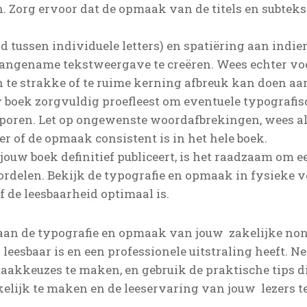
 Zorg ervoor dat de opmaak van de titels en subtekst 
d tussen individuele letters) en spatiëring aan indi
angename tekstweergave te creëren. Wees echter voo
 te strakke of te ruime kerning afbreuk kan doen aan
w boek zorgvuldig proefleest om eventuele typografis
 sporen. Let op ongewenste woordafbrekingen, wees al
er of de opmaak consistent is in het hele boek.
 jouw boek definitief publiceert, is het raadzaam om 
ordelen. Bekijk de typografie en opmaak in fysieke 
f de leesbaarheid optimaal is.
aan de typografie en opmaak van jouw zakelijke non-f
leesbaar is en een professionele uitstraling heeft. Ne
maakkeuzes te maken, en gebruik de praktische tips 
elijk te maken en de leeservaring van jouw lezers te