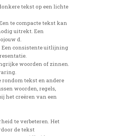
donkere tekst op een lichte
 Een te compacte tekst kan
nodig uitrekt. Een
hojouw d.
. Een consistente uitlijning
resentatie.
angrijke woorden of zinnen.
varing.
e rondom tekst en andere
ussen woorden, regels,
bij het creëren van een
eid te verbeteren. Het
rdoor de tekst