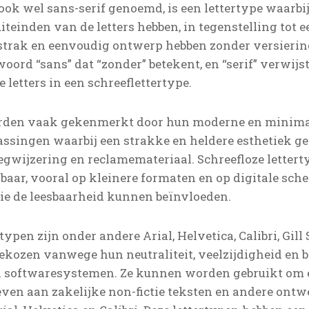
 ook wel sans-serif genoemd, is een lettertype waarbij
 uiteinden van de letters hebben, in tegenstelling tot e
n strak en eenvoudig ontwerp hebben zonder versierin
woord “sans” dat “zonder” betekent, en “serif” verwijs
e letters in een schreeflettertype.
orden vaak gekenmerkt door hun moderne en minimali
ssingen waarbij een strakke en heldere esthetiek gew
gwijzering en reclamemateriaal. Schreefloze letterty
aar, vooral op kleinere formaten en op digitale sche
die de leesbaarheid kunnen beïnvloeden.
typen zijn onder andere Arial, Helvetica, Calibri, Gill
kozen vanwege hun neutraliteit, veelzijdigheid en 
n softwaresystemen. Ze kunnen worden gebruikt om e
geven aan zakelijke non-fictie teksten en andere ont