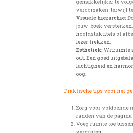
gemakkelijker te volg
veroorzaken, terwijl te
Visuele hiërarchie:
Do
jouw boek versterken.
hoofdstuktitels of afb
lezer trekken.
Esthetiek:
Witruimte sp
out. Een goed uitgeba
luchtigheid en harmon
oog.
Praktische tips voor het g
Zorg voor voldoende m
randen van de pagina 
Voeg ruimte toe tussen
vergroten.