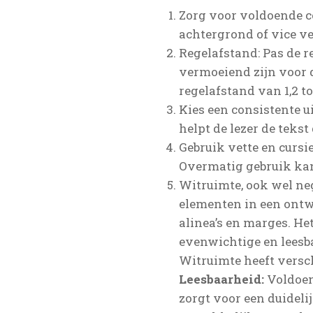
Zorg voor voldoende co
achtergrond of vice v
Regelafstand: Pas de r
vermoeiend zijn voor d
regelafstand van 1,2 to
Kies een consistente ui
helpt de lezer de teks
Gebruik vette en cursi
Overmatig gebruik kan 
Witruimte, ook wel ne
elementen in een ontwe
alinea’s en marges. He
evenwichtige en leesba
Witruimte heeft versch
Leesbaarheid:
Voldoen
zorgt voor een duideli