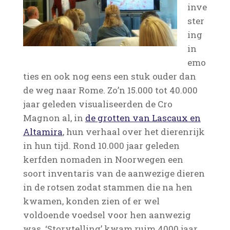
inve
ster
ing
in
emo
ties en ook nog eens een stuk ouder dan
de weg naar Rome. Zo’n 15.000 tot 40.000
jaar geleden visualiseerden de Cro
Magnon al, in
de grotten van Lascaux en
Altamira
, hun verhaal over het dierenrijk
in hun tijd. Rond 10.000 jaar geleden
kerfden nomaden in Noorwegen een
soort inventaris van de aanwezige dieren
in de rotsen zodat stammen die na hen
kwamen, konden zien of er wel
voldoende voedsel voor hen aanwezig
was. ‘Storytelling’ kwam ruim 4000 jaar