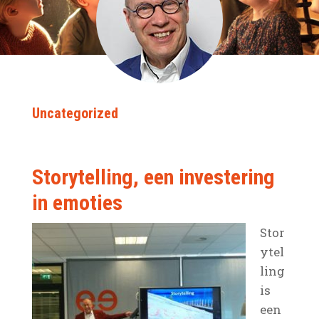
Uncategorized
Storytelling, een investering
in emoties
Stor
ytel
ling
is
een