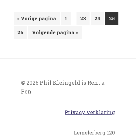
Interim
Ga
Pagina
…
Pagina
Pagina
Pagina
«
Vorige pagina
1
23
24
25
pagina's
naar
Pagina
Ga
zijn
26
Volgende pagina »
naar
weggelaten
© 2026 Phil Kleingeld is Rent a
Pen
Privacy verklaring
Lemelerberg 120