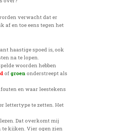
rs over?
worden verwacht dat er
k af en toe eens tegen het
want haastige spoed is, ook
ten na te lopen.
gespelde woorden hebben
od
of
groen
onderstreept als
elfouten en waar leestekens
 lettertype te zetten. Het
nlezen. Dat overkomt mij
te kijken. Vier ogen zien