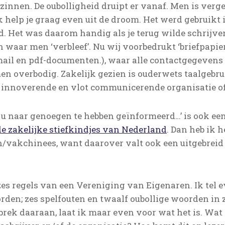
innen. De oubolligheid druipt er vanaf. Men is verge
Ik help je graag even uit de droom. Het werd gebruikt 
d. Het was daarom handig als je terug wilde schrijve
waar men ‘verbleef’. Nu wij voorbedrukt ‘briefpapie
mail en pdf-documenten.), waar alle contactgegevens
 overbodig. Zakelijk gezien is ouderwets taalgebruik 
, innoverende en vlot communicerende organisatie of 
u naar genoegen te hebben geïnformeerd…’ is ook e
de zakelijke stiefkindjes van Nederland
. Dan heb ik h
/vakchinees, want daarover valt ook een uitgebreid a
 zes regels van een Vereniging van Eigenaren. Ik tel 
rden; zes spelfouten en twaalf oubollige woorden in 
brek daaraan, laat ik maar even voor wat het is. Wat z