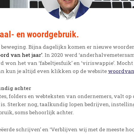
taal- en woordgebruik.
n beweging. Bijna dagelijks komen er nieuwe woorden 
ord van het jaar’
. In 2020 werd ‘anderhalvemetersa
d won het van ‘fabeltjesfuik’ en ‘viriswappie’. Moch
an kun je altijd even klikken op de website
woordvanh
ndig achter
rtes, folders en webteksten van ondernemers, valt op
s. Sterker nog, taalkundig lopen bedrijven, instellin
bruik, soms behoorlijk achter.
erde schrijven’ en ‘Verblijven wij met de meeste hoo