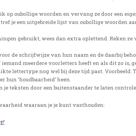
uik op oubollige woorden en vervang ze door een eigen
tref je een uitgebreide lijst van oubollige woorden 
keningen gebruikt, wees dan extra oplettend. Reken ze 
oor de schrijfwijze van hun naam en de daarbij behor
f iemand meerdere voorletters heeft en als dit zo is, 
uikte lettertype nog wel bij deze tijd past. Voorbeel
over hun ‘houdbaarheid’ heen.
je teksten door een buitenstaander te laten controle
 waarheid waaraan je je kunt vasthouden:
t!’