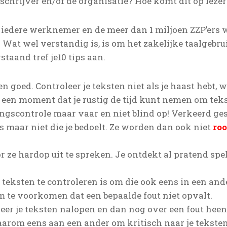
 schrijver en/of de organisatie? Hoe komt dit op leze
 iedere werknemer en de meer dan 1 miljoen ZZP’ers 
Wat wel verstandig is, is om het zakelijke taalgebrui
staand tref je10 tips aan.
n goed. Controleer je teksten niet als je haast hebt, 
k een moment dat je rustig de tijd kunt nemen om teks
lingscontrole maar vaar en niet blind op! Verkeerd 
 maar niet die je bedoelt. Ze worden dan ook niet
ro
r ze hardop uit te spreken. Je ontdekt al pratend sp
eksten te controleren is om die ook eens in een ander
m te voorkomen dat een bepaalde fout niet opvalt.
keer je teksten nalopen en dan nog over een fout hee
arom eens aan een ander om kritisch naar je teksten 