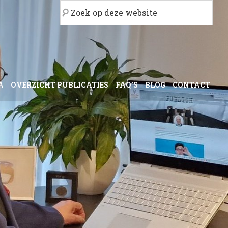
Zoek
op
deze
website
A
OVERZICHT PUBLICATIES
FAQ’S
BLOG
CONTACT