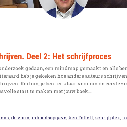
rijven. Deel 2: Het schrijfproces
, onderzoek gedaan, een mindmap gemaakt en alle be
. Uiteraard heb je gekeken hoe andere auteurs schrijve
hrijven. Kortom, je bent er klaar voor om de eerste zi
esvolle start te maken met jouw boek….
kens
,
ik-vorm
,
inhoudsopgave
,
ken Follett
,
schrijfplek
,
to