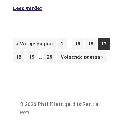
Lees verder
Interim
Ga
Pagina
…
Pagina
Pagina
Pagina
«
Vorige pagina
1
15
16
17
pagina's
naar
Interim
Pagina
Pagina
…
Pagina
Ga
zijn
18
19
25
Volgende pagina »
pagina's
naar
weggelaten
zijn
weggelaten
© 2026 Phil Kleingeld is Rent a
Pen