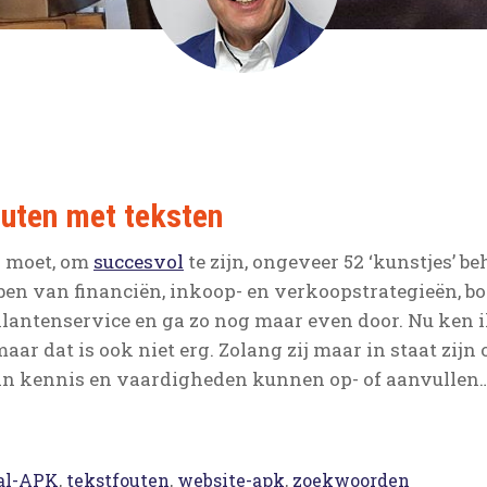
uten met teksten
 moet, om
succesvol
te zijn, ongeveer 52 ‘kunstjes’ be
en van financiën, inkoop- en verkoopstrategieën, bo
klantenservice en ga zo nog maar even door. Nu ken
 maar dat is ook niet erg. Zolang zij maar in staat z
 in kennis en vaardigheden kunnen op- of aanvullen…
al-APK
,
tekstfouten
,
website-apk
,
zoekwoorden