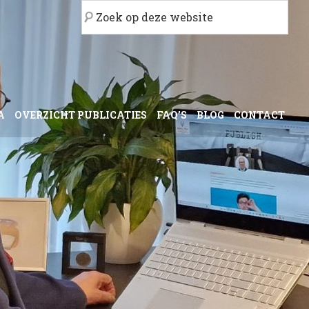
Zoek
op
deze
website
A
OVERZICHT PUBLICATIES
FAQ’S
BLOG
CONTACT