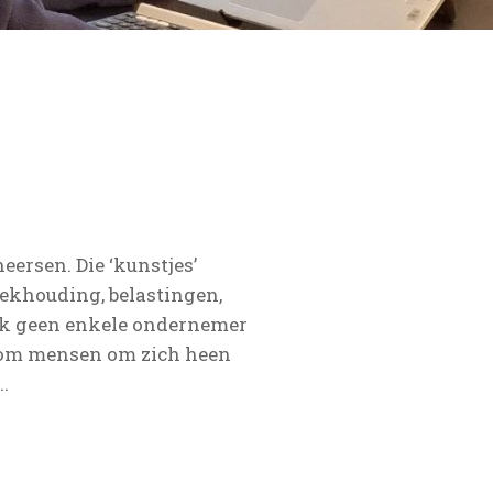
heersen. Die ‘kunstjes’
ekhouding, belastingen,
 ik geen enkele ondernemer
ijn om mensen om zich heen
.