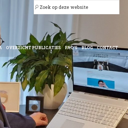
Zoek
op
deze
website
A
OVERZICHT PUBLICATIES
FAQ’S
BLOG
CONTACT