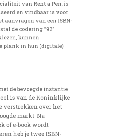
ialiteit van Rent a Pen, is
iseerd en vindbaar is voor
 het aanvragen van een ISBN-
tal de codering “92”
e kiezen, kunnen
 plank in hun (digitale)
et de bevoegde instantie
deel is van de Koninklijke
e verstrekken over het
beoogde markt. Na
k of e-book wordt
ceren heb je twee ISBN-