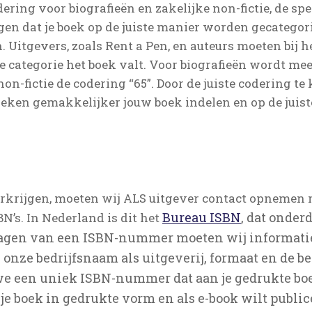
ering voor biografieën en zakelijke non-fictie, de spec
gen dat je boek op de juiste manier worden gecategor
. Uitgevers, zoals Rent a Pen, en auteurs moeten bij
ategorie het boek valt. Voor biografieën wordt mees
non-fictie de codering “65”. Door de juiste codering t
eken gemakkelijker jouw boek indelen en op de juiste
krijgen, moeten wij ALS uitgever contact opnemen m
Bureau ISBN
, dat onder
N’s. In Nederland is dit het
vragen van een ISBN-nummer moeten wij informati
ur, onze bedrijfsnaam als uitgeverij, formaat en de 
 een uniek ISBN-nummer dat aan je gedrukte boe
 je boek in gedrukte vorm en als e-book wilt publi