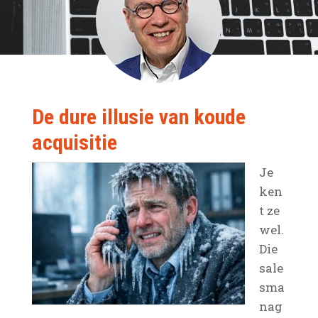
De dure illusie van koude
acquisitie
Je
ken
t ze
wel.
Die
sale
sma
nag