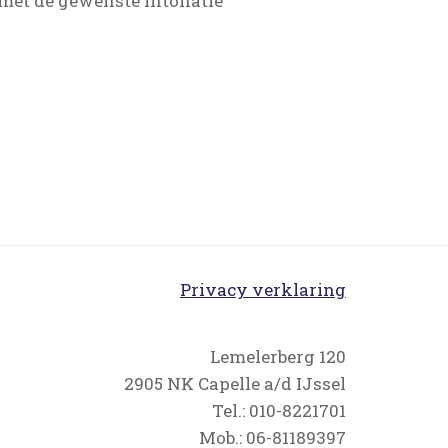
n met de gewenste intonatie
Privacy verklaring
Lemelerberg 120
2905 NK Capelle a/d IJssel
Tel.: 010-8221701
Mob.: 06-81189397