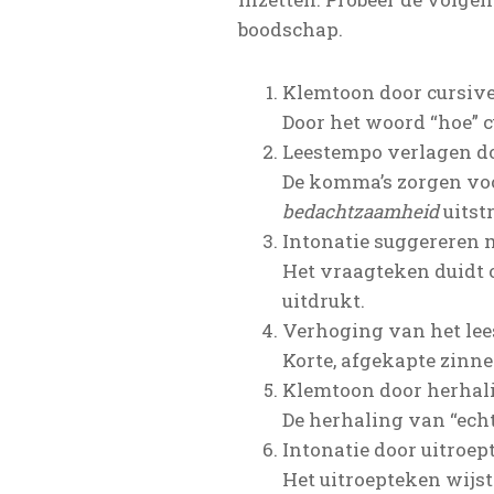
boodschap.
Klemtoon door cursiver
Door het woord “hoe” c
Leestempo verlagen do
De komma’s zorgen voor
bedachtzaamheid
uitstr
Intonatie suggereren 
Het vraagteken duidt o
uitdrukt.
Verhoging van het lees
Korte, afgekapte zinn
Klemtoon door herhalin
De herhaling van “echt
Intonatie door uitroep
Het uitroepteken wijs