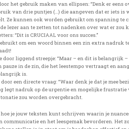
oor het gebruik maken van ellipsen: “Denk er eens o
ebruik van drie puntjes (…) die aangeven dat er iets is 
zelt. Ze kunnen ook worden gebruikt om spanning te 
m de lezer aan te zetten tot nadenken over wat er zou
ters: “Dit is CRUCIAAL voor ons succes.”
ebruikt om een woord binnen een zin extra nadruk t
aadt!
door liggend streepje: “Maar – en dit is belangrijk – v
en pauze in de zin, die het leestempo vertraagt en aan
langrijk is.
door een directe vraag: “Waar denk je dat je mee bezi
ng legt nadruk op de urgentie en mogelijke frustratie 
ntonatie zou worden overgebracht.
n hoe je jouw teksten kunt schrijven waarin je nuanc
en communicatie en het leesgemak bevorderen. Het z