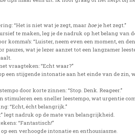
ing: “Het is niet wat je zegt, maar
hoe
je het zegt.”
ursief te maken, leg je de nadruk op het belang van 
or komma’s: “Luister, neem even een moment, en denk 
 pauzes, wat je lezer aanzet tot een langzamer lees
aalt.
met vraagteken: “Echt waar?”
p een stijgende intonatie aan het einde van de zin, w
tempo door korte zinnen: “Stop. Denk. Reageer.”
en stimuleren een sneller leestempo, wat urgentie co
g: “Echt, écht belangrijk.”
” legt nadruk op de mate van belangrijkheid.
tekens: “Fantastisch!”
t op een verhoogde intonatie en enthousiasme.