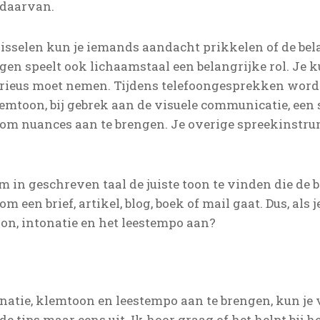
 daarvan.
isselen kun je iemands aandacht prikkelen of de be
gen speelt ook lichaamstaal een belangrijke rol. Je 
rieus moet nemen. Tijdens telefoongesprekken wordt i
mtoon, bij gebrek aan de visuele communicatie, een st
om nuances aan te brengen. Je overige spreekinst
m in geschreven taal de juiste toon te vinden die de
om een brief, artikel, blog, boek of mail gaat. Dus, als j
oon, intonatie en het leestempo aan?
natie, klemtoon en leestempo aan te brengen, kun je 
e tips maar eens uit. Ik hoor graag of het helpt bij h