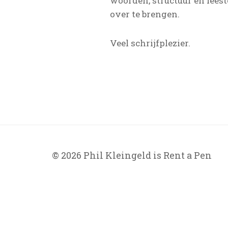
woorden, structuur en leest
over te brengen.
Veel schrijfplezier.
© 2026 Phil Kleingeld is Rent a Pen