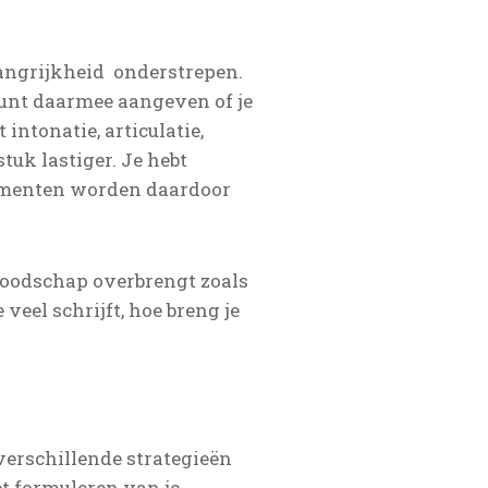
langrijkheid onderstrepen.
kunt daarmee aangeven of je
ntonatie, articulatie,
uk lastiger. Je hebt
rumenten worden daardoor
 boodschap overbrengt zoals
e veel schrijft, hoe breng je
verschillende strategieën
et formuleren van je