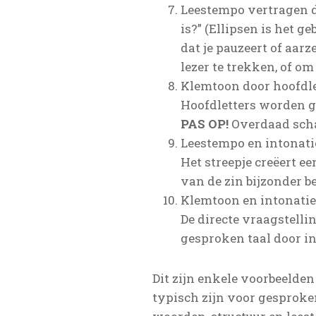
Leestempo vertragen d
is?” (Ellipsen is het g
dat je pauzeert of aar
lezer te trekken, of o
Klemtoon door hoofdlet
Hoofdletters worden g
PAS OP!
Overdaad sch
Leestempo en intonatie 
Het streepje creëert e
van de zin bijzonder be
Klemtoon en intonatie 
De directe vraagstelli
gesproken taal door i
Dit zijn enkele voorbeelde
typisch zijn voor gesprok