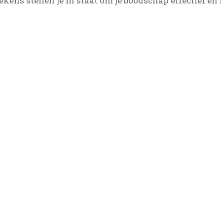
ekens stellen je in staat om je boodschap effectief e